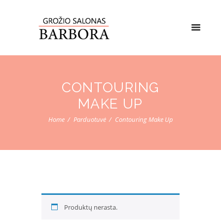
CONTOURING
MAKE UP
Home
Parduotuvė
Contouring Make Up
Produktų nerasta.