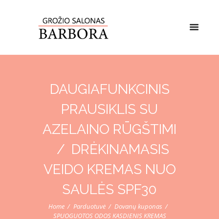
DAUGIAFUNKCINIS
PRAUSIKLIS SU
AZELAINO RŪGŠTIMI
DRĖKINAMASIS
VEIDO KREMAS NUO
SAULĖS SPF30
Home
Parduotuvė
Dovanų kuponas
SPUOGUOTOS ODOS KASDIENIS KREMAS