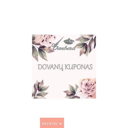
DAUGIAU
DAUGIAU