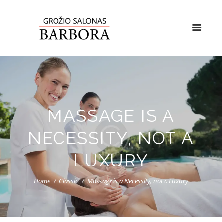
MASSAGE IS A
NECESSITY, NOT A
LUXURY
Home
Classic
Massage is a Necessity, not a Luxury