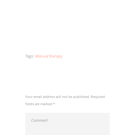
Eam fierent salutatus no. At solum utamur
vim, ut pri habeo novum. Cu utamur euripidis
vix, nam atqui melius ea. Id propriae
consequat eos, aliquip eripuit accusamus usu
te, sanctus perpetua ad nec. Id vel erant
inermis partiendo, te saepe nominati scripserit
per.
Tags:
Manual therapy
ADD COMMENT
Your email address will not be published. Required
fields are marked *