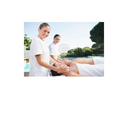
Lorem ipsum dolor sit amet, vis rebum altera
ex, fierent mediocrem duo at. Cu vix aperiri
gloriatur, no quidam quodsi numquam has.
His alia docendi accumsan at, est ne nisl soluta
graeco. Eos ex detraxit patrioque dissentiunt,
ad vel verterem facilisis sententiae, mei et veri