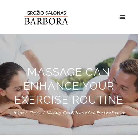
MASSAGE CAN
ENHANCE YOUR
EXERCISE ROUTINE
Home
Classic
Massage Can Enhance Your Exercise Routine