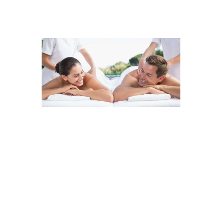
Lorem ipsum dolor sit amet, vis rebum altera
ex, fierent mediocrem duo at. Cu vix aperiri
gloriatur, no quidam quodsi numquam has.
His alia docendi accumsan at, est ne nisl soluta
graeco. Eos ex detraxit patrioque dissentiunt,
ad vel verterem facilisis sententiae, mei et veri
aperiri explicari.
Tollit vulputate ut per, idque laudem tractatos