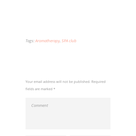
consequat eos, aliquip eripuit accusamus usu
te, sanctus perpetua ad nec. Id vel erant
inermis partiendo, te saepe nominati scripserit
per.
Tags:
Aromatherapy
,
SPA club
ADD COMMENT
Your email address will not be published. Required
fields are marked *